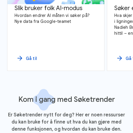
Slik bruker folk AI-modus
Søker 
Hvordan endrer AI måten vi søker på?
Hva skjer
Nye data fra Google-teamet
i ligninge
Nadieh B
hittil – 
Søketrend
arrow_forward
arrow_forward
Gå til
Gå 
Kom i gang med Søketrender
Er Søketrender nytt for deg? Her er noen ressurser
du kan bruke for å finne ut hva du kan gjøre med
denne funksjonen, og hvordan du kan bruke den.