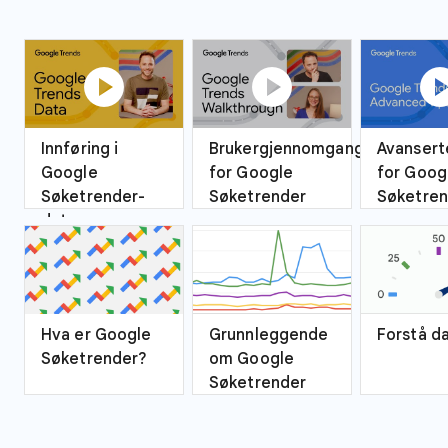
play_circle
play_circle
play_ci
Innføring i
Brukergjennomgang
Avansert
Google
for Google
for Goog
Søketrender-
Søketrender
Søketren
data
Hva er Google
Grunnleggende
Forstå d
Søketrender?
om Google
Søketrender