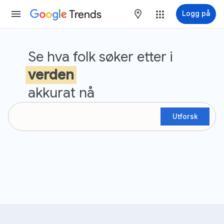
Trends
maps
Logg på
Google Søketrender
Se hva folk søker etter i
verden
akkurat nå
Utforsk